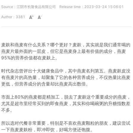
Source：江阴市长隆食品有限公司
Release time：2023-03-24 15:06:01
Author：3381
麦麸和燕麦有什么关系？哪个更好？麦麸，其实就是我们通常喝的
燕麦片最外面的一层皮，但它是燕麦身上最有价值的成分，燕麦
95%的营养价值都在麦麸上。
时代杂志曾评出十大健康食品中，其中燕麦名列第五。燕麦麸皮没
有燕麦片的高热量，却聚集了它的各种营养成分，不仅热量比燕麦
更低，但营养成分的含量却比燕麦高出数倍。
市面上80%的燕麦都是精加工，脱去了麦麸这个重要成分的燕麦，
尤其是超市里经常买到的即食燕麦，其实和你喝碗粥的升糖指数差
不多。
所以选对代餐非常重要，特别是不喜欢燕麦颗粒的朋友，建议尝试
一下燕麦麦麸粉，即冲即饮，好喝方便还饱腹。