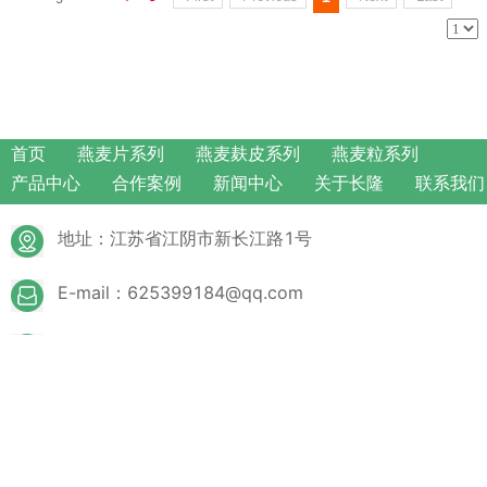
首页
燕麦片系列
燕麦麸皮系列
燕麦粒系列
产品中心
合作案例
新闻中心
关于长隆
联系我们
地址：江苏省江阴市新长江路1号
E-mail：625399184@qq.com
电话：0510-86566870
版权所有：江阴市长隆食品有限公司
备案号：
苏ICP备2023018922号
技术支持：网罗天下