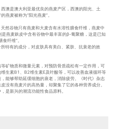
，西澳是澳大利亚最优良的燕麦产区，西澳的阳光、土
的燕麦被称为“阳光燕麦”。
。天然谷物只有燕麦和大麦含有水溶性膳食纤维，燕麦中
别是燕麦麸皮中含有谷物中最丰富的β-葡聚糖，这是已知
膳食纤维”。
分所特有的成分，对皮肤具有美白、紧肤、抗衰老的效
铬等矿物质和微量元素，对预防骨质疏松有一定作用，可
维生素B1、B2维生素E及叶酸等，可以改善血液循环等
质，能够帮助延缓细胞的衰老，消除疲劳。《时代》杂志
麸皮没有燕麦片的高热量，却聚集了它的各种营养成分。
中，是新兴的潮流功能性食品原料。