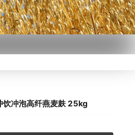
饮冲泡高纤燕麦麸 25kg