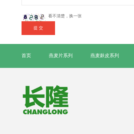
看不清楚，换一张
提 交
首页
燕麦片系列
燕麦麸皮系列