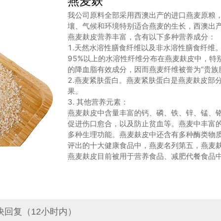
燕麦麸
我公司原料全部采用西澳出产的进口燕麦原粮
壤、气候和环境特别适合燕麦的生长，西澳出产
燕麦麸皮营养丰富，含有以下多种营养成分：
1.天然水溶性膳食纤维以及非水溶性膳食纤维
95%以上的水溶性纤维分布在燕麦麸皮中，特
的降血脂有效成分，因而燕麦纤维被誉为“贵族
2.燕麦紧肤蛋白。燕麦紧肤蛋白是燕麦麸皮部
果。
3. 其他营养元素：
燕麦麸皮中含量丰富的钙、磷、铁、锌、锰、
促进伤口愈合，以及防止贫血等。燕麦中丰富的
多种生理功能。燕麦麸皮中还含有多种酶类物
评出的十大健康食品中，燕麦名列第五，燕麦
燕麦麸皮目前被用于营养食品、减肥代餐食品
回复（12小时内）