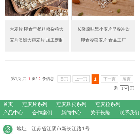
大麦片 即食早餐粗粮杂粮大
长隆原味黑小麦片早餐冲饮
麦片澳洲大燕麦片 加工定制
即食餐燕麦片 食品工厂
1
2
第1页 共
页/
条信息
首页
上一页
下一页
尾页
1
到
页
首页
燕麦片系列
燕麦麸皮系列
燕麦粒系列
产品中心
合作案例
新闻中心
关于长隆
联系我们
地址：江苏省江阴市新长江路1号