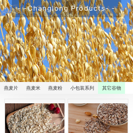
- -Changlong Products- -
燕麦片
燕麦米
燕麦粉
小包装系列
其它谷物