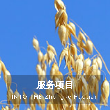
服务项目
INTO THE Zhongke Haotian