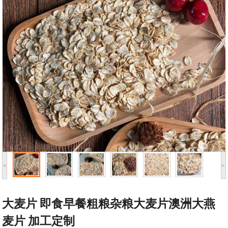
<
>
大麦片 即食早餐粗粮杂粮大麦片澳洲大燕
麦片 加工定制